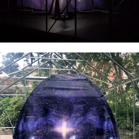
//related to time
#6 | 2019 Christian Gode
#5 | 2018 Ulrike Mohr
#4 | 2018 Ilona Kálnoky
#3 | 2018 Markus Wirthmann
#2 | 2018 Nadja Schöllhammer
#1 | 2018 Christof Zwiener
//related to nature
#5 | 2017 Dorte Visby
#4 | 2017 Henry Stöcker
#3 | 2017 Marianne Jørgensen
#2 | 2017 Elisabeth Sonneck