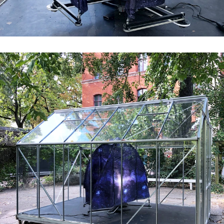
#5 | 2022 Shelley Odradek
#4 | 2022 Constantin Hartenstein
#3 | 2022 Maulwerker & Steffi Weismann
#2 | 2022 Anna Bochkova
#1 | 2022 Christophe Constantin
//related to limit
#8 | 2021 Michael A. Robinson
#7 | 2021 Stefano Comensoli_Nicolò Colciago
#6 | 2021 Renata Rara Kaminska
#5 | 2021 Birgit Schlieps
#4 | 2021 Ruth Baettig
#3 | 2021 Peter Welz