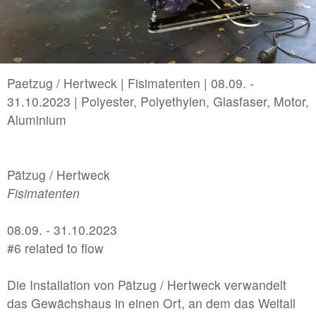
2022 | B/LA connect in Los Angeles/USA
//related to memory
#2 | 2026 Jakob Kolb - Projectspacefestival
Paetzug / Hertweck | Fisimatenten | 08.09. -
31.10.2023 | Polyester, Polyethylen, Glasfaser, Motor,
#1 | 2026 Davide Zucco
Aluminium
//related to corporeality
Pätzug / Hertweck
#7 | 2026 Polina Shcherbyna
Fisimatenten
#6 | 2026 Annika Hippler
#5 | 2025 Jana Schumacher
08.09. - 31.10.2023
#6 related to flow
#4 | 2025 Arturo Comas
#3 | 2025 Maria Martini & Vincent Wolff
Die Installation von Pätzug / Hertweck verwandelt
das Gewächshaus in einen Ort, an dem das Weltall
#2 | 2025 Christian Schiebe, Theresa Tuffner, Robe