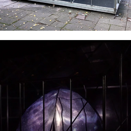
#2 | 2021 Sêma Bekirović
#1 | 2021 RCO
//related to construction
#7 | 2020 Marten Schech
#6 | 2020 Monika Grzymala
#5 | 2020 Gaby Taplick
#4 | 2020 Jason Gringler
#3 | 2020 Lucio Auri
#2 | 2020 Patricia Sandonis
#1 | 2020 Florian Neufeldt