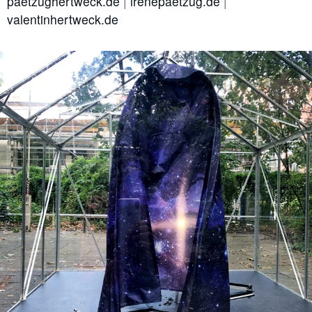
paetzughertweck.de
|
irenepaetzug.de
|
valentinhertweck.de
#6 | 2023 Paetzug / Hertweck
#5 | 2023 Daniela Risch & Thomas Buts
#4 | 2023 Anna Lena Grau - Anna Mieves
#3 | 2023 Marita Bullmann/Simon Camatta: Projects
#2 | 2023 Justina Los
#1 | 2023 Daniel Hölzl
#0 | 2023 Umbau
//related to transition
#8 | 2023 Ricarda Hoop
#7 | 2022 Hannah Rath
#6 | 2022 Max Brück - Projectspacefestival