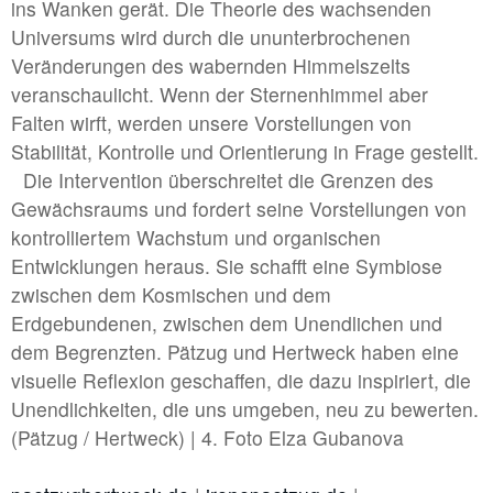
ins Wanken gerät. Die Theorie des wachsenden
#1 | 2025 Moritz Danner
Universums wird durch die ununterbrochenen
Veränderungen des wabernden Himmelszelts
//related to fragment
veranschaulicht. Wenn der Sternenhimmel aber
Falten wirft, werden unsere Vorstellungen von
#7 | 2024 Sofiia Yesakova
Stabilität, Kontrolle und Orientierung in Frage gestellt.
#6 | 2024 Philipp Röcker
Die Intervention überschreitet die Grenzen des
Gewächsraums und fordert seine Vorstellungen von
#5 | 2024 Francisco Correia
kontrolliertem Wachstum und organischen
#4 | 2024 Kay Lotte Pommer mit Lara Hampe
Entwicklungen heraus. Sie schafft eine Symbiose
zwischen dem Kosmischen und dem
#3 | 2024 Linda Lach
Erdgebundenen, zwischen dem Unendlichen und
#2 | 2024 Susanne Kutter
dem Begrenzten. Pätzug und Hertweck haben eine
#1 | 2024 Marta Kawecka / Rafał Smoliński
visuelle Reflexion geschaffen, die dazu inspiriert, die
Unendlichkeiten, die uns umgeben, neu zu bewerten.
(Pätzug / Hertweck) | 4. Foto Elza Gubanova
//related to flow
#7 | 2023 Benedikt Terwiel