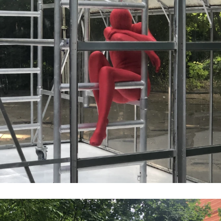
#5 | 2022 Shelley Odradek
#4 | 2022 Constantin Hartenstein
#3 | 2022 Maulwerker & Steffi Weismann
#2 | 2022 Anna Bochkova
#1 | 2022 Christophe Constantin
//related to limit
#8 | 2021 Michael A. Robinson
#7 | 2021 Stefano Comensoli_Nicolò Colciago
#6 | 2021 Renata Rara Kaminska
#5 | 2021 Birgit Schlieps
#4 | 2021 Ruth Baettig
#3 | 2021 Peter Welz