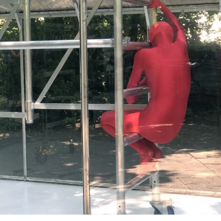
//related to time
#6 | 2019 Christian Gode
#5 | 2018 Ulrike Mohr
#4 | 2018 Ilona Kálnoky
#3 | 2018 Markus Wirthmann
#2 | 2018 Nadja Schöllhammer
#1 | 2018 Christof Zwiener
//related to nature
#5 | 2017 Dorte Visby
#4 | 2017 Henry Stöcker
#3 | 2017 Marianne Jørgensen
#2 | 2017 Elisabeth Sonneck