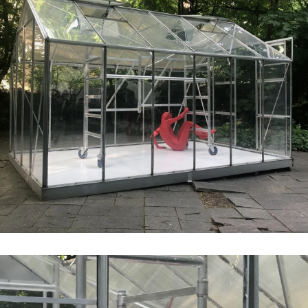
#6 | 2023 Paetzug / Hertweck
#5 | 2023 Daniela Risch & Thomas Buts
#4 | 2023 Anna Lena Grau - Anna Mieves
#3 | 2023 Marita Bullmann/Simon Camatta: Projects
#2 | 2023 Justina Los
#1 | 2023 Daniel Hölzl
#0 | 2023 Umbau
//related to transition
#8 | 2023 Ricarda Hoop
#7 | 2022 Hannah Rath
#6 | 2022 Max Brück - Projectspacefestival