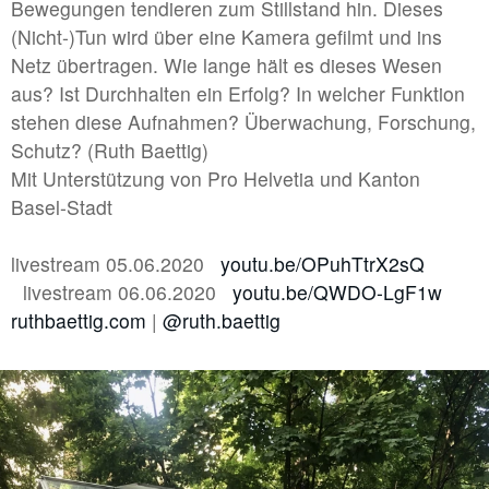
Bewegungen tendieren zum Stillstand hin. Dieses
#1 | 2025 Moritz Danner
(Nicht-)Tun wird über eine Kamera gefilmt und ins
Netz übertragen. Wie lange hält es dieses Wesen
//related to fragment
aus? Ist Durchhalten ein Erfolg? In welcher Funktion
stehen diese Aufnahmen? Überwachung, Forschung,
#7 | 2024 Sofiia Yesakova
Schutz? (Ruth Baettig)
#6 | 2024 Philipp Röcker
Mit Unterstützung von Pro Helvetia und Kanton
Basel-Stadt
#5 | 2024 Francisco Correia
#4 | 2024 Kay Lotte Pommer mit Lara Hampe
livestream 05.06.2020
youtu.be/OPuhTtrX2sQ
livestream 06.06.2020
#3 | 2024 Linda Lach
youtu.be/QWDO-LgF1w
ruthbaettig.com
|
@ruth.baettig
#2 | 2024 Susanne Kutter
#1 | 2024 Marta Kawecka / Rafał Smoliński
//related to flow
#7 | 2023 Benedikt Terwiel