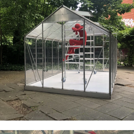
#2 | 2021 Sêma Bekirović
#1 | 2021 RCO
//related to construction
#7 | 2020 Marten Schech
#6 | 2020 Monika Grzymala
#5 | 2020 Gaby Taplick
#4 | 2020 Jason Gringler
#3 | 2020 Lucio Auri
#2 | 2020 Patricia Sandonis
#1 | 2020 Florian Neufeldt