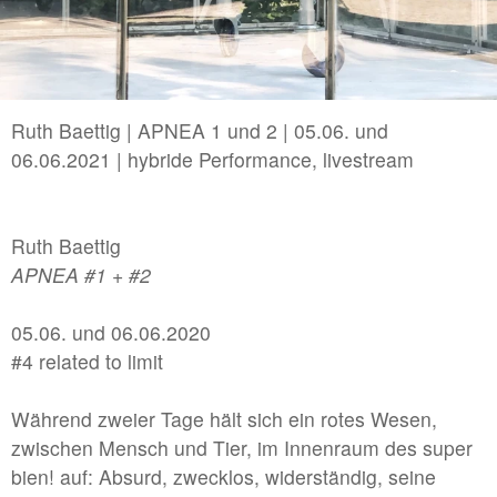
2022 | B/LA connect in Los Angeles/USA
//related to memory
#2 | 2026 Jakob Kolb - Projectspacefestival
Ruth Baettig | APNEA 1 und 2 | 05.06. und
06.06.2021 | hybride Performance, livestream
#1 | 2026 Davide Zucco
//related to corporeality
Ruth Baettig
APNEA #1 + #2
#7 | 2026 Polina Shcherbyna
#6 | 2026 Annika Hippler
05.06. und 06.06.2020
#5 | 2025 Jana Schumacher
#4 related to limit
#4 | 2025 Arturo Comas
Während zweier Tage hält sich ein rotes Wesen,
#3 | 2025 Maria Martini & Vincent Wolff
zwischen Mensch und Tier, im Innenraum des super
bien! auf: Absurd, zwecklos, widerständig, seine
#2 | 2025 Christian Schiebe, Theresa Tuffner, Robe