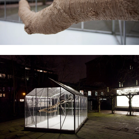
#2 | 2021 Sêma Bekirović
#1 | 2021 RCO
//related to construction
#7 | 2020 Marten Schech
#6 | 2020 Monika Grzymala
#5 | 2020 Gaby Taplick
#4 | 2020 Jason Gringler
#3 | 2020 Lucio Auri
#2 | 2020 Patricia Sandonis
#1 | 2020 Florian Neufeldt