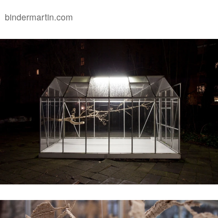
#6 | 2023 Paetzug / Hertweck
bindermartin.com
#5 | 2023 Daniela Risch & Thomas Buts
#4 | 2023 Anna Lena Grau - Anna Mieves
#3 | 2023 Marita Bullmann/Simon Camatta: Projects
#2 | 2023 Justina Los
#1 | 2023 Daniel Hölzl
#0 | 2023 Umbau
//related to transition
#8 | 2023 Ricarda Hoop
#7 | 2022 Hannah Rath
#6 | 2022 Max Brück - Projectspacefestival