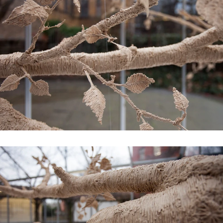
#5 | 2022 Shelley Odradek
#4 | 2022 Constantin Hartenstein
#3 | 2022 Maulwerker & Steffi Weismann
#2 | 2022 Anna Bochkova
#1 | 2022 Christophe Constantin
//related to limit
#8 | 2021 Michael A. Robinson
#7 | 2021 Stefano Comensoli_Nicolò Colciago
#6 | 2021 Renata Rara Kaminska
#5 | 2021 Birgit Schlieps
#4 | 2021 Ruth Baettig
#3 | 2021 Peter Welz