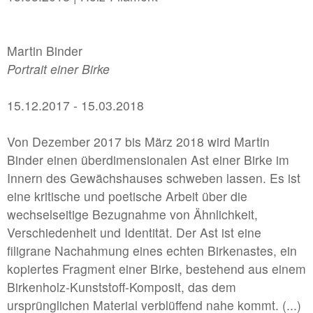
2022 | B/LA connect in Los Angeles/USA
Martin Binder
//related to memory
Portrait einer Birke
#2 | 2026 Jakob Kolb - Projectspacefestival
#1 | 2026 Davide Zucco
15.12.2017 - 15.03.2018
Von Dezember 2017 bis März 2018 wird Martin
//related to corporeality
Binder einen überdimensionalen Ast einer Birke im
#7 | 2026 Polina Shcherbyna
Innern des Gewächshauses schweben lassen. Es ist
eine kritische und poetische Arbeit über die
#6 | 2026 Annika Hippler
wechselseitige Bezugnahme von Ähnlichkeit,
#5 | 2025 Jana Schumacher
Verschiedenheit und Identität. Der Ast ist eine
filigrane Nachahmung eines echten Birkenastes, ein
#4 | 2025 Arturo Comas
kopiertes Fragment einer Birke, bestehend aus einem
#3 | 2025 Maria Martini & Vincent Wolff
Birkenholz-Kunststoff-Komposit, das dem
#2 | 2025 Christian Schiebe, Theresa Tuffner, Robe
ursprünglichen Material verblüffend nahe kommt. (...)